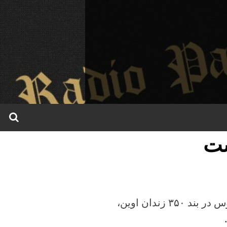
شت
رادیو پارس _ اکبر امینی ارمکی زندانی سیاسی محبوس در بند ۳۵۰ زندان اوین،