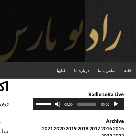
فتن
ه
حتوا
جستجو
خانه
تماس با ما
درباره ما
کتابها
اک
Radio LoRa Live
پ
ب
ژوئن 9th, 2016
00:00
00:00
خ
ر
ش‌
ا
Archive
ک
ی
2021
2020
2019
2018
2017
2016
2015
ساعت
ن
ا
2023
2022