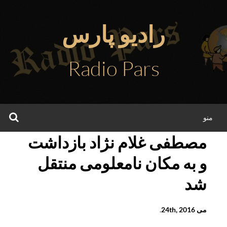
فتن
ه
رادیو پارس
حتوا
Radio Pars
جس
منو
مصطفی غلام نژاد بازداشت
و به مکان نامعلومی منتقل
شد
می 24th, 2016
.