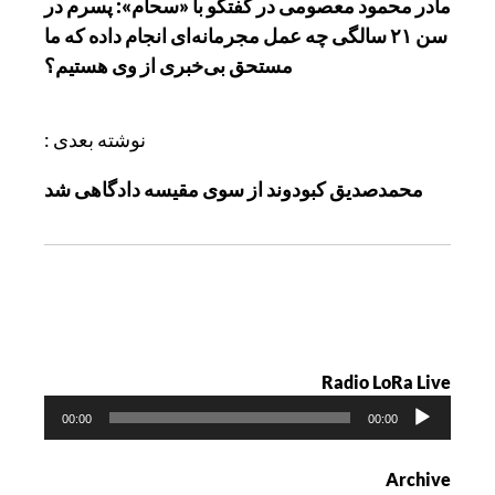
مادر محمود معصومی در گفتگو با «سحام»: پسرم در
ه
سن ۲۱ سالگی چه عمل مجرمانه‌ای انجام داده که ما
ب
مستحق بی‌خبری از وی هستیم؟
ر
ی
ن
نوشته بعدی :
و
محمدصدیق کبودوند از سوی مقیسه دادگاهی شد
ش
ت
ه
Radio LoRa Live
پ
00:00
00:00
خ
ش‌
Archive
ک