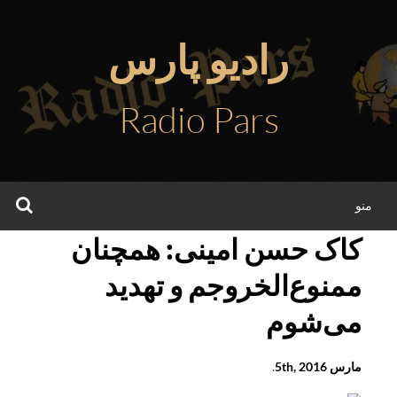
فتن
ه
رادیو پارس
حتوا
Radio Pars
جس
منو
کاک حسن امینی: همچنان
ممنوع‌الخروجم و تهدید
می‌شوم
مارس 5th, 2016
.