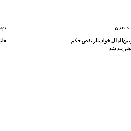
ه بعدی :
نوش
بین‌الملل خواستار نقض حکم
«ان
نرمند شد