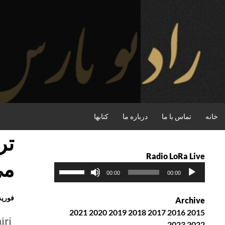
فتن
ه
حتوا
جستجو
خانه
تماس با ما
درباره ما
کتابها
تر
Radio LoRa Live
می
پ
ب
00:00
00:00
خ
ر
ش‌
ا
فوریه h, 2016
Archive
ک
ی
2021
2020
2019
2018
2017
2016
2015
ن
ا
iri
2023
2022