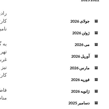
ن
ف
د
ز
راد
ه
ا
ص
ی
کارت
جولای 2026
و
ش
نامی
ت
ی
ژوئن 2026
ا
ک
به 
می 2026
ا
تهرا
ه
آوریل 2026
غرب
ش
ص
نیز 
مارس 2026
د
کارت
ا
فوریه 2026
ا
فاطم
ز
ژانویه 2026
ک
مناط
ل
دسامبر 2025
ی