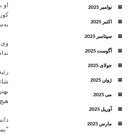
او ب
د
نوامبر 2025
ه
ا
اکتبر 2025
به‌
ی
ب
سپتامبر 2025
ا
وی ا
ل
آگوست 2025
نداش
ا
و
جولای 2025
پ
رئیس
ا
ژوئن 2025
شاغل
ی
بهتر
ی
می 2025
ن
هیچ 
ا
آوریل 2025
س
دانش
ت
مارس 2025
“بسی
ف
ا