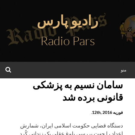
فتن
ه
رادیو پارس
حتوا
Radio Pars
جس
منو
سامان نسیم به پزشکی
قانونی برده شد
فوریه 12th, 2016
.
دستگاه قضایی حکومت اسلامی ایران، شمارش
اعداد را جهت بررسی بلوغ عقلی یک زندانی کُرد