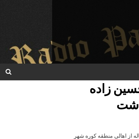
سین زاده
اشت
 کنونی و سرنوشت «حمزه حسین زاده (عساکره)» ۱۷ ساله از اهالى منطقه کوره شهر