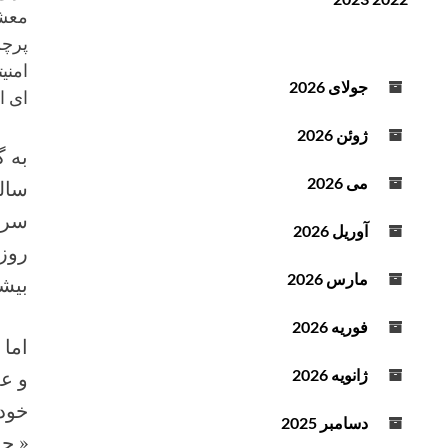
ن
ف
د
ز
پرچم
ه
ا
امنی
ص
ی
جولای 2026
ای از
و
ش
ت
ی
ژوئن 2026
ا
ک
می 2026
ساله
ا
سرن
ه
آوریل 2026
ش
روزن
ص
مارس 2026
بیشت
د
ا
فوریه 2026
ا
اما 
ز
ژانویه 2026
ک
خود 
ل
دسامبر 2025
ی
« حم