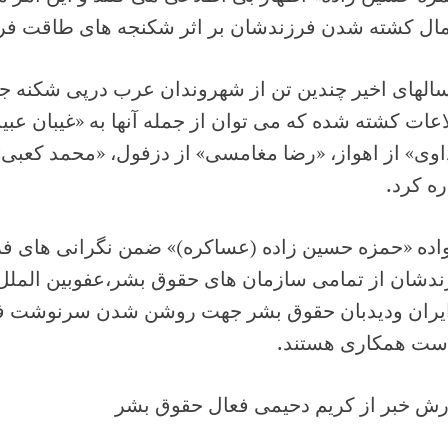
مال کشته شدن فرزندشان بر اثر شکنجه های طاقت ف
سالهاى اخیر چندین تن از شهروندان عرب درپی شکنه ج
عات کشته شده که می توان از جمله آنها به «غیبان عبی
وی» از اهواز، «رضا مغامسی» از دزفول، «محمد کعبی»
ه کرد.
واده «حمزه حسین زاده (عساکره)» ضمن نگرانی های 
ندشان از تمامى سازمان هاى حقوق بشر،عفوبین الملل
ایران ودیدبان حقوق بشر جهت روشن شدن سرنوشت فر
ست همکارى هستند.
رش خبر از کریم دحیمى فعال حقوق بشر