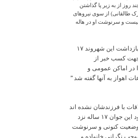
همن ماه ١٣٩٣ پس از گذشت چند روز از به زیر پا گذاشتن
رک طالقانى) از سوی نیروهای
نیست و سرنوشت او در هاله
به گزارش کمپین دفاع از زندانیان سیاسی و مدنی، پس از بازداشت این شهروند ۱۷
ا جهت کسب خبر از
در اماکن عمومى و
ت اهواز به آنها گفته شد ”
قات با فرزندشان نشده اند
و على رغم اینکه اداره اطلاعات پیش تر طی تماسی از وجود این جوان ۱۷ ساله نزد
ت، وضعیت کنونی و سرنوشت
وجب نگرانى خانواده و