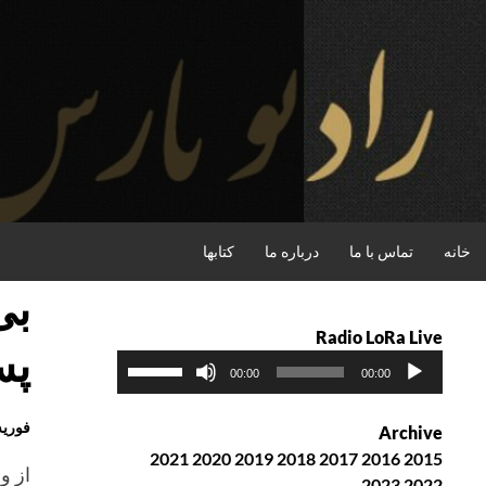
فتن
ه
حتوا
جستجو
خانه
تماس با ما
درباره ما
کتابها
بی
Radio LoRa Live
پس
پ
ب
00:00
00:00
خ
ر
ش‌
ا
فوریه , 2016
Archive
ک
ی
2021
2020
2019
2018
2017
2016
2015
ن
ا
2023
2022