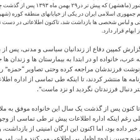
معشور (ماهشهر) که پیش تر در٢٩ ب
 جمهوری اسلامی ایران در یکى از خیابانهاى منطقه کوره (شه
تی و لباس شخصی ها بازداشت شد، تاکنون اطلاعاتی در دست 
 ابهام قرار دارد.
 عرب، خانواده او در ابتدا به بیمارستان ها و زندان ه
وشت فرزندشان مراجعه کرده وحتى تصاویر “حمزه” را 
امه ها منتشر کردند، تا اینکه طى تماسى از اداره اطلاعا
ر دنبال فرزندتان نگردید او نزد ماست”.
تا کنون پس از گذشت یک سال این خانواده موفق به ملا
خبر داده بود، اما اکنون این ارگان امنیتی از بازداش
زه حسین زاده» اظهار بى اطلاعى می کنند و این امر م