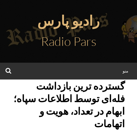
فتن
ه
رادیو پارس
حتوا
Radio Pars
جس
منو
گسترده ترین بازداشت
فله‌ای توسط اطلاعات سپاه؛
ابهام در تعداد، هویت و
اتهامات