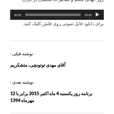
پخش‌کننده
00:00
00:00
صوت
برای دانلود فايل صوتی روی فلش کليک کنيد.
ر
نوشته قبلی :
ا
آقای مهدی توتونچی، متشکریم
ه
ب
ر
نوشته بعدی :
ی
برنامه روز يکسنبه 4 ماه اکتبر 2015 برابر با 12
ن
مهرماه 1394
و
ش