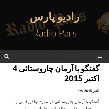
فتن
ه
رادیو پارس
حتوا
Radio Pars
جس
منو
گفتگو با آرمان چاروستائی 4
اکتبر 2015
اکتبر 4th, 2015
.
گفتگو با آرمان چاروستائی در مورد توافق اتمی و
روز جهانی معلم و تظاهرات معلمان در ايران