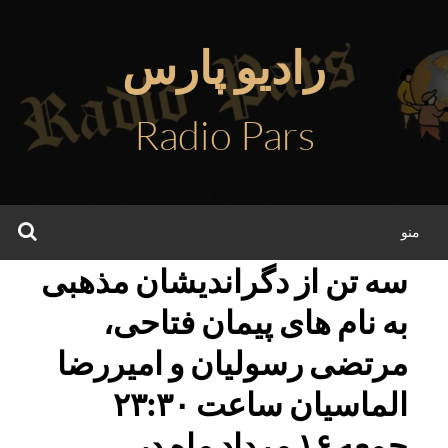
فتن
ه
رادیو پارس
حتوا
Radio Pars
جس
منو
سه تن از دگراندیشان مذهبی
به نام های پیمان فتاحی،
مرتضی رسولیان و امیررضا
الماسیان ساعت ۲۳:۳۰
جمعه ۱۶ مرداد ماه در