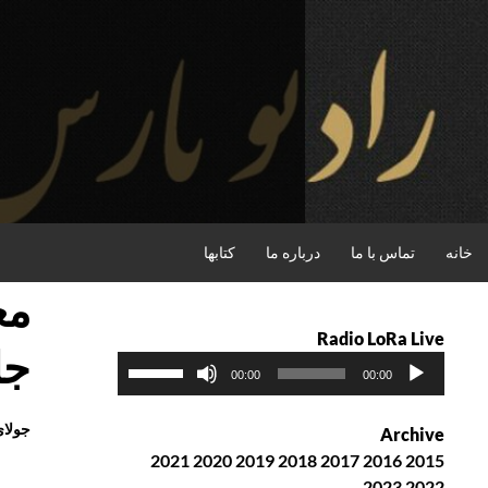
فتن
ه
حتوا
جستجو
خانه
تماس با ما
درباره ما
کتابها
مع
Radio LoRa Live
جل
پ
ب
00:00
00:00
خ
ر
ش‌
ا
جولای , 2015
Archive
ک
ی
2021
2020
2019
2018
2017
2016
2015
ن
ا
2023
2022