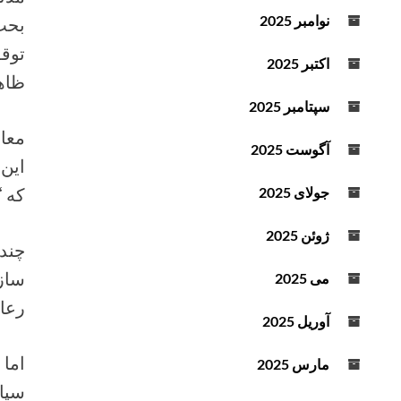
د
نوامبر 2025
بحث
ه
توق
ا
اکتبر 2025
ی
ظاه
ب
سپتامبر 2025
ا
معاو
ل
آگوست 2025
این 
ا
و
که “
جولای 2025
پ
ا
ژوئن 2025
چند
ی
ی
سازم
می 2025
ن
رعا
ا
آوریل 2025
س
ت
اما
مارس 2025
ف
سپاه 
ا