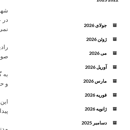
راد
ن
ف
د
ز
شهرد
ه
ا
در 
ص
ی
جولای 2026
نمی‌
و
ش
ت
ی
ژوئن 2026
ا
رادی
ک
می 2026
صورت
ا
ه
آوریل 2026
ش
به گ
ص
مارس 2026
و حا
د
ا
فوریه 2026
ا
این 
ز
ژانویه 2026
پیدا
ک
ل
دسامبر 2025
ی
مدت