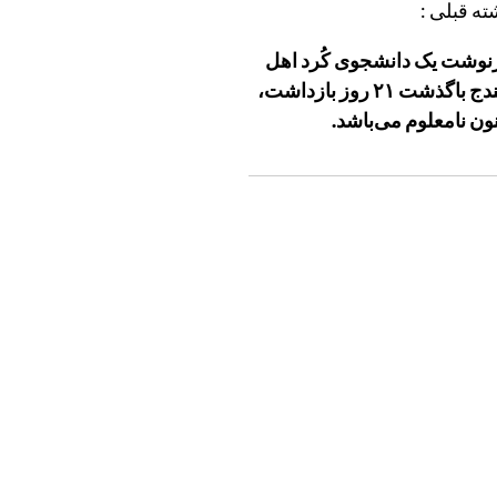
ته قبلی :
وشت یک دانشجوی کُرد اهل
سنندج باگذشت ٢١ روز بازداشت،
نون نامعلوم می‌باشد.