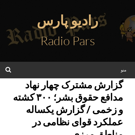
فتن
ه
رادیو پارس
حتوا
Radio Pars
جس
منو
گزارش مشترک چهار نهاد
مدافع حقوق بشر؛ ۳۰۰ کشته
و زخمی / گزارش یکساله
عملکرد قوای نظامی در
مناطق مرزی