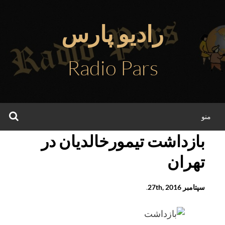
فتن
ه
رادیو پارس
حتوا
Radio Pars
جس
منو
بازداشت تیمورخالدیان در
تهران
سپتامبر 27th, 2016
.