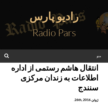
فتن
ه
رادیو پارس
حتوا
Radio Pars
جس
منو
انتقال هاشم رستمی از اداره
اطلاعات به زندان مرکزی
سنندج
ژوئن 26th, 2016
.