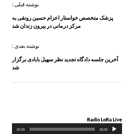
ر
نوشته قبلی :
ا
پزشک متخصص خواستار اعزام حسین رونقی به
ه
مرکز درمانی در بیرون زندان شد
ب
ر
ی
نوشته بعدی :
ن
آخرین جلسه دادگاه تجدید نظر سهیل بابادی برگزار
و
شد
ش
ت
ه
Radio LoRa Live
پ
00:00
00:00
خ