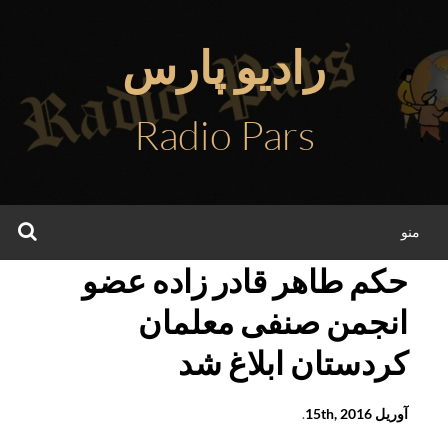
فتن
ه
رادیو پارس
حتوا
Radio Pars
جس
منو
حکم طاهر قادر زاده عضو
انجمن صنفی معلمان
کردستان ابلاغ شد
آوریل 15th, 2016
.