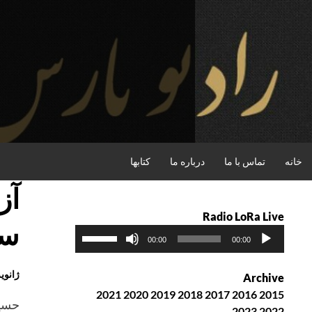
فتن
ه
حتوا
جستجو
خانه
تماس با ما
درباره ما
کتابها
آز
Radio LoRa Live
سی
پ
ب
00:00
00:00
خ
ر
ش‌
ا
ژانویه , 2016
Archive
ک
ی
2021
2020
2019
2018
2017
2016
2015
ن
ا
حسی
2023
2022