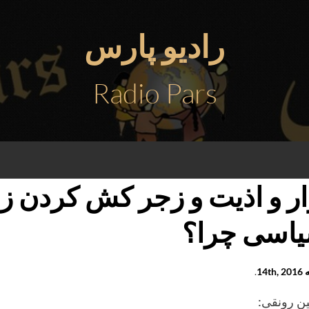
رادیو پارس
Radio Pars
ار و اذیت و زجر کش کردن زن
اسی چرا؟
14th
.
ن رونقی: