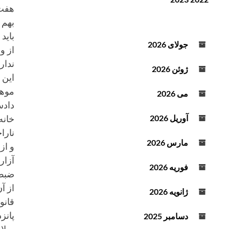
ن
ف
هفت 
د
ز
بهم 
ه
ا
باید
ص
ی
جولای 2026
از و
و
ش
ندارن
ت
ی
ژوئن 2026
این 
ا
ک
موها
می 2026
ا
دادس
ه
خانه
آوریل 2026
ش
نارا
ص
مارس 2026
و از
د
آزار
ا
فوریه 2026
ضبط 
ا
از آ
ز
ژانویه 2026
ک
قانو
ل
پانز
دسامبر 2025
ی