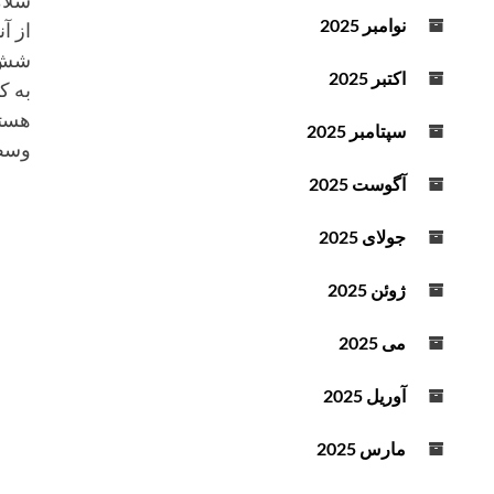
سلام
د
نوامبر 2025
از آ
ه
شش س
ا
اکتبر 2025
به ک
ی
هستی
ب
سپتامبر 2025
وسط
ا
ل
آگوست 2025
ا
و
جولای 2025
پ
ا
ژوئن 2025
ی
ی
می 2025
ن
ا
آوریل 2025
س
ت
مارس 2025
ف
ا