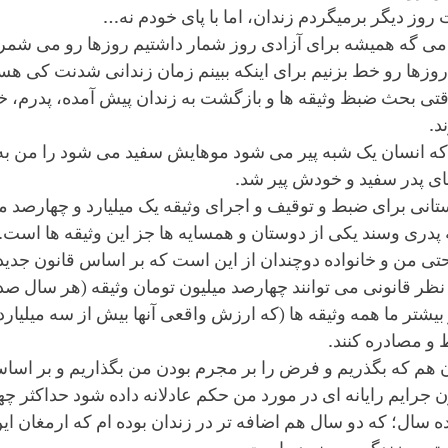
روز دیگر برمیگردم زندان، اما با پای خودم نه…
می گه همیشه برای آزادی روز شمار داشتیم روزها رو می شمردیم ت
 روزها رو خط بزنیم برای اینکه ببینم زمان زندانی شدنت کی ه
قتی بحث ضبظ وثیقه ها و بازگشت به زندان پیش آمده، پدرم، خا
د.
که انسان یک شبه پیر می شود موهایش سفید می شود را من ب
ی پدر سفید و خودش پیر شد.
تانی برای ضبط و توقیف و اجرای وثیقه یک میلیارد و چهارصد می
 پدری وسند یکی از دوستان و همسایه ها جز این وثیقه ها است.
حتی من و خانواده دوچندان از این است که بر اساس قانون جدی
 نظر قانونی می توانند چهارصد میلیون تومان وثیقه (هر سال صد 
 بیشتر ما همه وثیقه ها (که ارزش واقعی آنها بیش از سه میلیار
و مصادره کنند.
ن هم که بگذریم و فرض را بر مجرم بودن من بگذاریم و بر اس
ن جرایم رایانه ای در مورد من حکم عادلانه داده شود حداکثر 
ده سال؛ که دو سال هم اضافه تر در زندان بوده ام که ارمغان ای